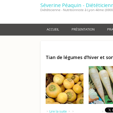
Séverine Péaquin - Diététicien
Diététicienne - Nutritionniste à Lyon 4ème (6900
ACCUEIL
PRÉSENTATION
PRA
Tian de légumes d'hiver et so
de Tian de légumes d'hiver et
Lire la suite