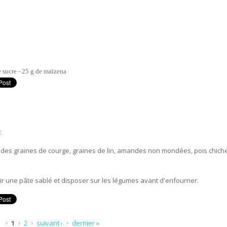
e sucre - 25 g de maïzena
it d'amande
:
 des graines de courge, graines de lin, amandes non mondées, pois chich
tenir une pâte sablé et disposer sur les légumes avant d'enfourner.
1
2
suivant ›
dernier »