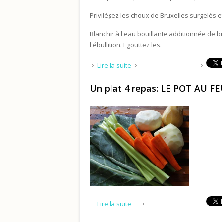
Privilégez les choux de Bruxelles surgelés et
Blanchir à l'eau bouillante additionnée de 
l'ébullition. Egouttez les.
de Comment rendre plus diges
Lire la suite
Un plat 4 repas: LE POT AU F
de Un plat 4 repas: LE POT AU
Lire la suite