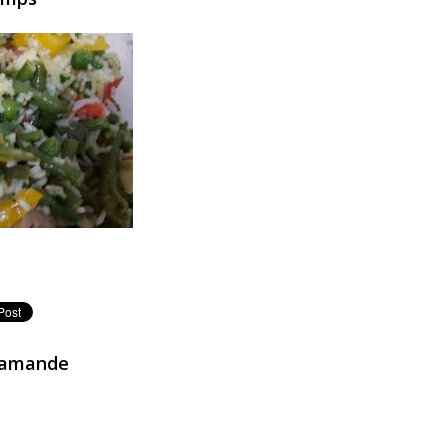
rintemps
d'amande