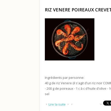
RIZ VENERE POIREAUX CREVE
Ingrédients par personne:
40 g de riz Venere (il s'agit d'un riz noir C
- 200 g de poireaux - 1 c à c d'huile d'olive 
sel
de RIZ VENERE POIREAUX CRE
Lire la suite