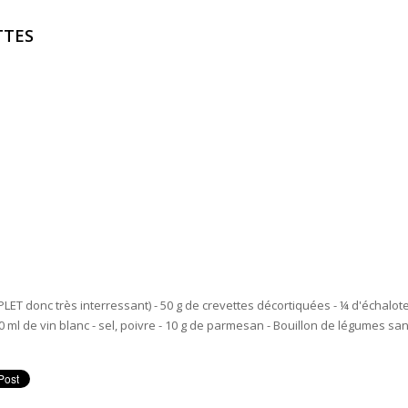
TTES
OMPLET donc très interressant) - 50 g de crevettes décortiquées - ¼ d'échalot
- 10 ml de vin blanc - sel, poivre - 10 g de parmesan - Bouillon de légumes sa
VETTES