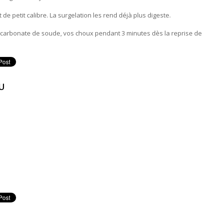
 de petit calibre. La surgelation les rend déjà plus digeste.
bicarbonate de soude, vos choux pendant 3 minutes dès la reprise de
te les choux de Bruxelles
EU
 FEU