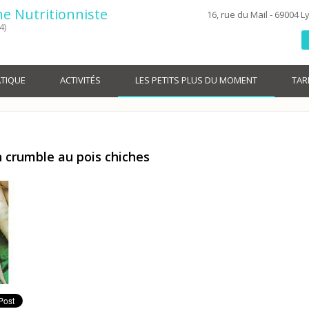
ne Nutritionniste
16, rue du Mail - 69004 L
4)
TIQUE
ACTIVITÉS
LES PETITS PLUS DU MOMENT
TAR
n crumble au pois chiches
 son crumble au pois chiches