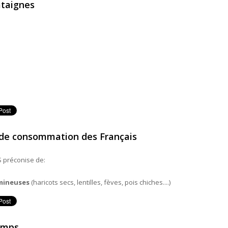
âtaignes
 châtaignes
s de consommation des Français
S préconise de:
mineuses
(haricots secs, lentilles, fèves, pois chiches....)
ères de consommation des Français
emps