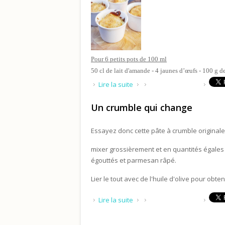
Pour 6 petits pots de 100 ml
50 cl de lait d'amande - 4 jaunes d’œufs - 100 g d
de Petits pots de crème au la
Lire la suite
Un crumble qui change
Essayez donc cette pâte à crumble originale
mixer grossièrement et en quantités égales
égouttés et parmesan râpé.
Lier le tout avec de l'huile d'olive pour ob
de Un crumble qui change
Lire la suite
Pages