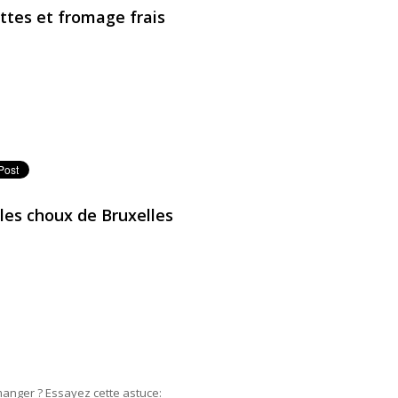
ttes et fromage frais
lettes et fromage frais
les choux de Bruxelles
nger ? Essayez cette astuce: