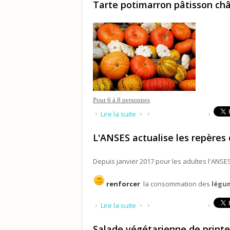
Tarte potimarron pâtisson ch
Pour 6 à 8 personnes
de Tarte potimarron pâtisson
Lire la suite
L'ANSES actualise les repère
Depuis janvier 2017 pour les adultes l'ANSE
renforcer
la consommation des
légu
de L'ANSES actualise les rep
Lire la suite
Salade végétarienne de print